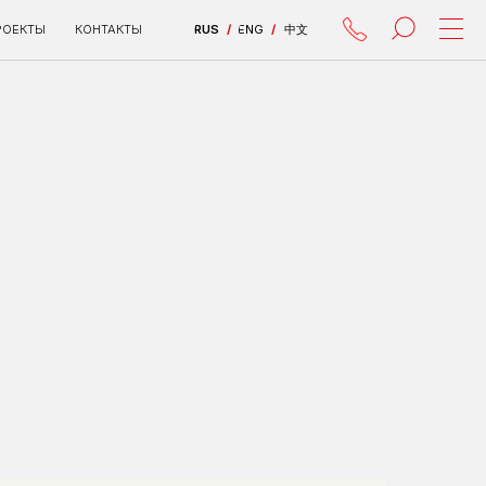
КТЫ
RUS
/
ENG
/
中文
все проекты