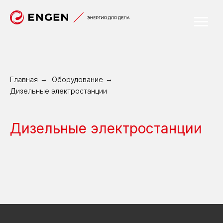
Главная
→
Оборудование
→
Дизельные электростанции
Дизельные электростанции
Энергия для
дела
ПРОЕКТИРУЕМ, СТРОИМ И ЭКСПЛУАТИРУЕМ
ЭНЕРГОЦЕНТРЫ С ВЫСОКИМИ МОЩНОСТЯМИ
OFFICE@ENGEN.RU