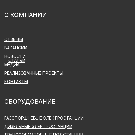
ГАЗОПОРШНЕВЫЕ ЭЛЕКТРОСТАНЦИИ
ДИЗЕЛЬНЫЕ ЭЛЕКТРОСТАНЦИИ
ТРАНСФОРМАТОРНЫЕ ПОДСТАНЦИИ
РАСПРЕДЕЛИТЕЛЬНЫЕ УСТРОЙСТВА
АВТОМАТИЗИРОВАННЫЕ СИСТЕМЫ УПРАВЛЕНИЯ
ТЕХНОЛОГИЧЕСКИМ ПРОЦЕССОМ
РЕЛЕЙНАЯ ЗАЩИТА И АВТОМАТИКА
НИЗКОВОЛЬТНОЕ КОМПЛЕКТНОЕ УСТРОЙСТВО
ОРУ (ОТКРЫТОЕ РАСПРЕДЕЛИТЕЛЬНОЕ
УСТРОЙСТВО) 35, 110, 220, 500 КВТ
ТОКОПРОВОДЫ
ЗЕЛЕНАЯ ЭНЕРГИЯ
УСЛУГИ
ТЭС ПОД КЛЮЧ
ПОДСТАНЦИИ ПОД КЛЮЧ
АРЕНДА ЭЛЕКТРОСТАНЦИЙ